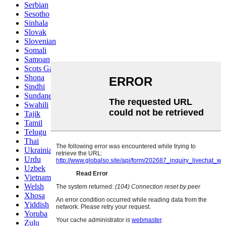
Serbian
Sesotho
Sinhala
Slovak
Slovenian
Somali
Samoan
Scots Gaelic
Shona
Sindhi
Sundanese
Swahili
Tajik
Tamil
Telugu
Thai
Ukrainian
Urdu
Uzbek
Vietnamese
Welsh
Xhosa
Yiddish
Yoruba
Zulu