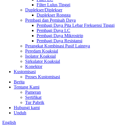
Filter Lulus Tinggi
Duplekser/Diplekser
Duplekser Rongga
Pembagi dan Pemisah Daya
Pembagi Daya Pita Lebar Frekuensi Tinggi
Pembagi Daya LC
Pembagi Daya Mikrostrip
Pembagi Daya Resistansi
Perangkat Kombinasi Pasif Lainnya
Peredam Koaksial
Isolator Koaksial
Sirkulator Koaksial
Konektor
Kustomisasi
Proses Kustomisasi
Berita
Tentang Kami
Pameran
Sertifikat
Tur Pabrik
Hubungi kami
Unduh
English