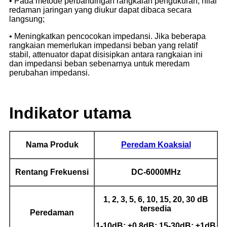
• Pada metode perbandingan rangkaian pengukuran, nilai
redaman jaringan yang diukur dapat dibaca secara
langsung;
• Meningkatkan pencocokan impedansi. Jika beberapa
rangkaian memerlukan impedansi beban yang relatif
stabil, attenuator dapat disisipkan antara rangkaian ini
dan impedansi beban sebenarnya untuk meredam
perubahan impedansi.
Indikator utama
Nama Produk
Peredam Koaksial
Rentang Frekuensi
DC-6000MHz
1, 2, 3, 5, 6, 10, 15, 20, 30 dB
tersedia
Peredaman
1-10dB: ±0,8dB; 15-30dB: ±1dB