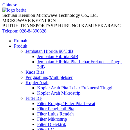
Chinese
Sichuan Keenlion Microwave Technology Co., Ltd.
MICROWAVE KEENLION
BUTUH TRANSPORTASI? HUBUNGI KAMI SEKARANG
Telepon: 028-84390328
Rumah
Produk
Jembatan Hibrida 90°3dB
Jembatan Hibrida 3dB
Jembatan Hibrida Pita Lebar Frekuensi Tinggi
3dB
Kaos Bias
Penggabung/Multiplekser
Kopler Arah
Kopler Arah Pita Lebar Frekuensi Tinggi
Kopler Arah Mikrostrip
Filter RF
Filter Rongga^Filter Pita Lewat
Filter Penghenti Pita
Filter Lulus Rendah
Filter Mikrostrip
Filter Dielektrik
Filter LC