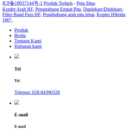
ICP备19037144号-1
Produk Terlaris
-
Peta Situs
Kopler Arah RF
,
Penggabung Empat Pita
,
Duplekser/Diplekser
,
Filter Band Pass HF
,
Penghubung arah pita lebar
,
Kopler Hibrida
180°
,
Produk
Berita
Tentang Kami
Hubungi kami
Tel
Tel
Telepon: 028-84390328
E-mail
E-mail