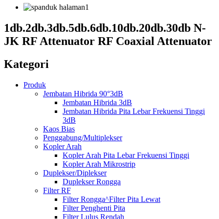
1db.2db.3db.5db.6db.10db.20db.30db N-
JK RF Attenuator RF Coaxial Attenuator
Kategori
Produk
Jembatan Hibrida 90°3dB
Jembatan Hibrida 3dB
Jembatan Hibrida Pita Lebar Frekuensi Tinggi
3dB
Kaos Bias
Penggabung/Multiplekser
Kopler Arah
Kopler Arah Pita Lebar Frekuensi Tinggi
Kopler Arah Mikrostrip
Duplekser/Diplekser
Duplekser Rongga
Filter RF
Filter Rongga^Filter Pita Lewat
Filter Penghenti Pita
Filter Lulus Rendah