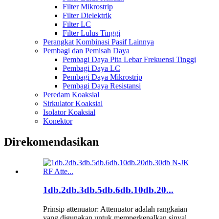
Filter Mikrostrip
Filter Dielektrik
Filter LC
Filter Lulus Tinggi
Perangkat Kombinasi Pasif Lainnya
Pembagi dan Pemisah Daya
Pembagi Daya Pita Lebar Frekuensi Tinggi
Pembagi Daya LC
Pembagi Daya Mikrostrip
Pembagi Daya Resistansi
Peredam Koaksial
Sirkulator Koaksial
Isolator Koaksial
Konektor
Direkomendasikan
1db.2db.3db.5db.6db.10db.20...
Prinsip attenuator: Attenuator adalah rangkaian
yang digunakan untuk memperkenalkan sinyal