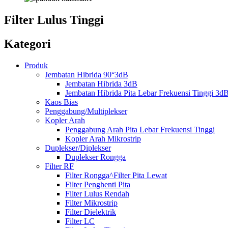
Filter Lulus Tinggi
Kategori
Produk
Jembatan Hibrida 90°3dB
Jembatan Hibrida 3dB
Jembatan Hibrida Pita Lebar Frekuensi Tinggi 3d
Kaos Bias
Penggabung/Multiplekser
Kopler Arah
Penggabung Arah Pita Lebar Frekuensi Tinggi
Kopler Arah Mikrostrip
Duplekser/Diplekser
Duplekser Rongga
Filter RF
Filter Rongga^Filter Pita Lewat
Filter Penghenti Pita
Filter Lulus Rendah
Filter Mikrostrip
Filter Dielektrik
Filter LC