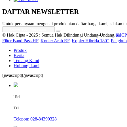
DAFTAR NEWSLETTER
Untuk pertanyaan mengenai produk atau daftar harga kami, silakan
© Hak Cipta - 2025 : Semua Hak Dilindungi Undang-Undang.
蜀ICP
Filter Band Pass HF
,
Kopler Arah RF
,
Kopler Hibrida 180°
,
Penghubu
Produk
Berita
Tentang Kami
Hubungi kami
[javascript]
[/javascript]
Tel
Tel
Telepon: 028-84390328