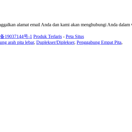
 tinggalkan alamat email Anda dan kami akan menghubungi Anda dalam 
备19037144号-1
Produk Terlaris
-
Peta Situs
ng arah pita lebar
,
Duplekser/Diplekser
,
Penggabung Empat Pita
,