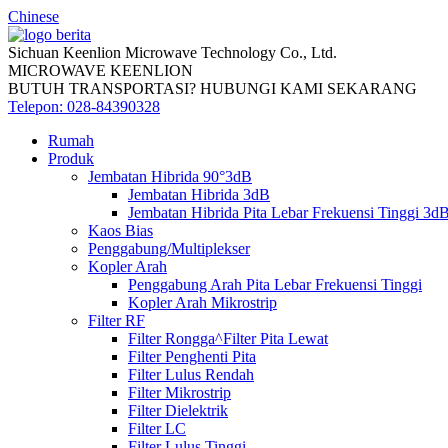
Chinese
Sichuan Keenlion Microwave Technology Co., Ltd.
MICROWAVE KEENLION
BUTUH TRANSPORTASI? HUBUNGI KAMI SEKARANG
Telepon: 028-84390328
Rumah
Produk
Jembatan Hibrida 90°3dB
Jembatan Hibrida 3dB
Jembatan Hibrida Pita Lebar Frekuensi Tinggi 3d
Kaos Bias
Penggabung/Multiplekser
Kopler Arah
Penggabung Arah Pita Lebar Frekuensi Tinggi
Kopler Arah Mikrostrip
Filter RF
Filter Rongga^Filter Pita Lewat
Filter Penghenti Pita
Filter Lulus Rendah
Filter Mikrostrip
Filter Dielektrik
Filter LC
Filter Lulus Tinggi