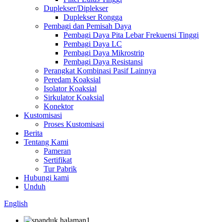
Duplekser/Diplekser
Duplekser Rongga
Pembagi dan Pemisah Daya
Pembagi Daya Pita Lebar Frekuensi Tinggi
Pembagi Daya LC
Pembagi Daya Mikrostrip
Pembagi Daya Resistansi
Perangkat Kombinasi Pasif Lainnya
Peredam Koaksial
Isolator Koaksial
Sirkulator Koaksial
Konektor
Kustomisasi
Proses Kustomisasi
Berita
Tentang Kami
Pameran
Sertifikat
Tur Pabrik
Hubungi kami
Unduh
English